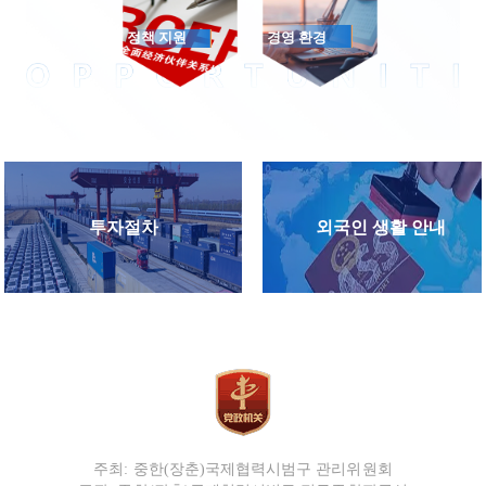
정책 지원
경영 환경
투자절차
외국인 생활 안내
주최: 중한(장춘)국제협력시범구 관리위원회