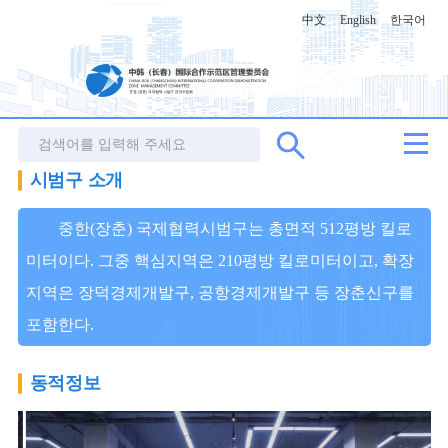
中文
English
한국어
시범구 소개
중한(장춘) 국제협력시범구는 총면적 512평방 킬로
미터이다. 그중 핵심지역은 210평방 킬로미터이고, 확장
지역은 장덕경제개발구, 공항경제개발구 등 장춘신구를
포함한다.
동적정보