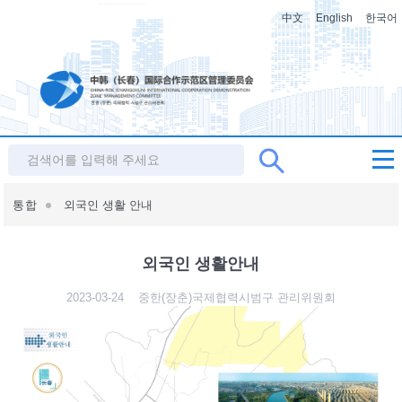
中文
English
한국어
통합
외국인 생활 안내
외국인 생활안내
2023-03-24
중한(장춘)국제협력시범구 관리위원회