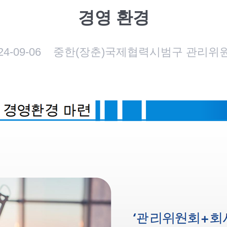
경영 환경
24-09-06
중한(장춘)국제협력시범구 관리위