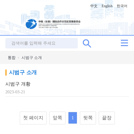
中文
English
한국어
통합
시범구 소개
시범구 소개
시범구 개황
2023-03-21
첫 페이지
앞쪽
1
뒷쪽
끝장