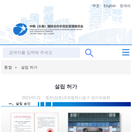
中文
English
한국어
통합
설립 허가
설립 허가
2023-03-21
중한(장춘)국제협력시범구 관리위원회