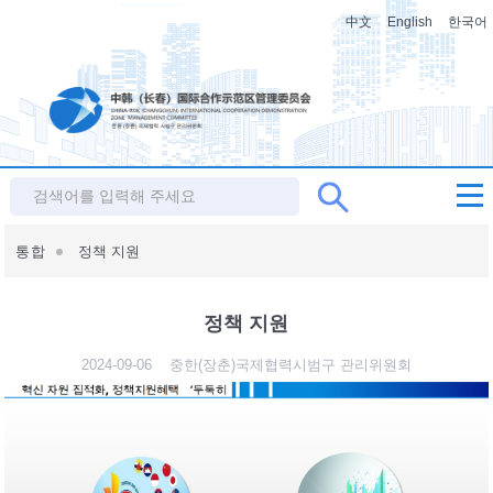
中文
English
한국어
통합
정책 지원
정책 지원
2024-09-06
중한(장춘)국제협력시범구 관리위원회