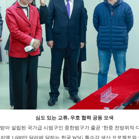
심도
있는
교류
,
우호 협력 공동 모색
받아
설립된
국가급
시범구인
중한범구가
줄곧
‘한중 전방위적·
투자액
1,600
만 달러에 달하는 한국
WSG
특수강 생산 프로젝트와 