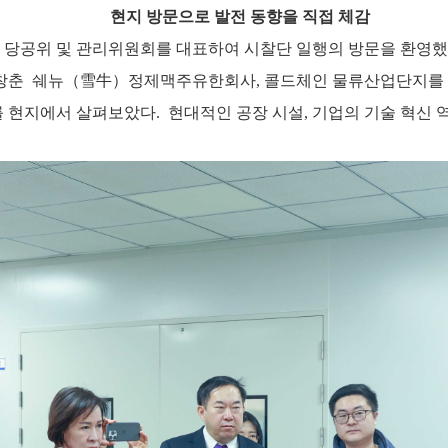
현지
방문으로
발전
동향을
직접
체감
당공위
및
관리위원회를
대표하여
시찰단
일행의
방문을
환영했
창춘
쉐뉴
（
雪牛
）
정제맥주유한회사
,
콜드체인 물류산업단지를
를 현지에서 살펴보았다
.
현대적인
공장
시설
,
기업의 기술 혁신 