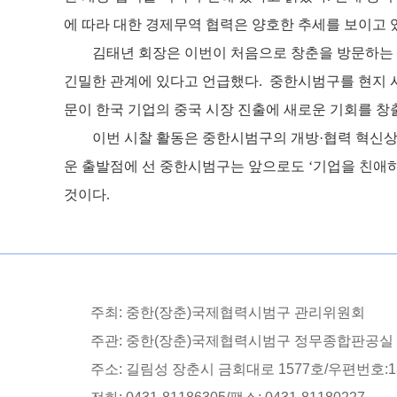
에 따라 대한 경제무역 협력은 양호한 추세를 보이고 
김태년
회장은
이번이
처음으로
창춘을
방문하는
긴밀한 관계에 있다고 언급했다
.
중한시범구를
현지
문이 한국 기업의 중국 시장 진출에 새로운 기회를 
이번
시찰
활동은
중한시범구의
개방
·협력 혁신
운 출발점에 선 중한시범구는 앞으로도 ‘기업을 친애
것
이
다
.
주최: 중한(장춘)국제협력시범구 관리위원회
주관: 중한(장춘)국제협력시범구 정무종합판공실
주소: 길림성 장춘시 금회대로 1577호/우편번호:13