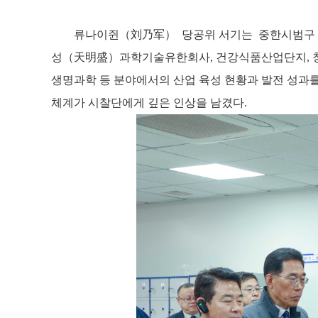
류나이쥔
（
刘乃军
）
당공위
서기
는
중한시범구
성
（
天明盛
）
과학기술유한회사
,
건강식품산업단지
,
생명과학 등 분야에서의 산업 육성 현황과 발전 성과
체계가 시찰단에게 깊은 인상을 남겼다
.