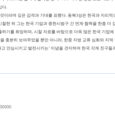
있다
.
것이라며
깊은
감격과
기대를
표했다
.
동북
3
성은 한국과 지리적으
시찰한
뒤
그는
한국
기업과
중한시범구
간
연계
·협력을 한층 더
창출하기를 희망하며
,
시찰 자료를 바탕으로 더욱 많은 한국 기업
상을 충분히 보여주었을 뿐만 아니라
,
한중
지방
교류
심화와
지역
하고 안심시키고 발전시키는’ 이념을 견지하며 한국 각계 친구들과
0000