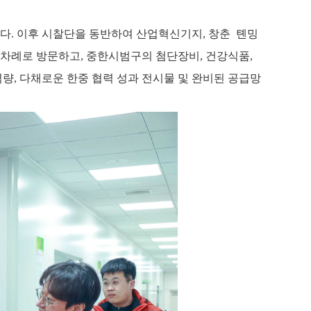
다
.
이후 시찰단을 동반하여 산업혁신기지
,
창춘
톈밍
 차례로 방문하고
,
중한시범구의 첨단장비
,
건강식품
,
역량
,
다채로운 한중 협력 성과 전시물 및 완비된 공급망