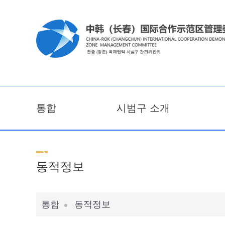
통합
시범구 소개
동적정보
통합
동적정보