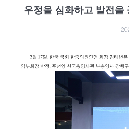
우정을 심화하고 발전을 
20
3
월
17
일
,
한국 국회 한중의원연맹 회장 김태년은
임부회장 박정
,
주선양 한국총영사관 부총영사 강행구 