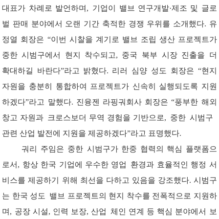
대표가
차례로
발언하며
,
기업이
밸브
연구개발
·제조 및 글로
벌 판매 분야에서
오랜
기간
축적한
경쟁
우위를
소개했다
.
유
정열
회장은
“
이번
시찰을
계기로
밸브
조립
생산
프로젝트가
중한
시범구에서
현지
착수
되고
,
중국
북부
시장
진출
을
더
확대
하길
바란다
”
라
고
밝혔다
.
리러
심양
성도
회장은
“
현지
자원을
충분히
통합하여
프로젝트가
신속히
실행되도록
지원
하겠다
”
라
고
말했다
.
진융젠
라핑궈
회
사
회장은
“
풍부한
해외
창고
자원과
크로스보더
무역
경험을
기반으로
,
중한
시범구
관련
산업
발전에
지원을
제공하겠다
”
라
고
표명했다
.
궈리
주임은
중한
시범구가
한중
협력의
핵심
플랫폼으
로서
, 항상 한국 기업에 우수한 영업
환경과
효율적인
행정
서
비스를
제공하기
위해
최선을
다하고
있음을
강조했다
.
시범구
는
한국
성도
밸브
프로젝트의
현지
착수를
전
폭적
으로
지원하
며
, 공장 시설, 인력
보장
, 산업
체인
연계
등
핵심
분야에서
보