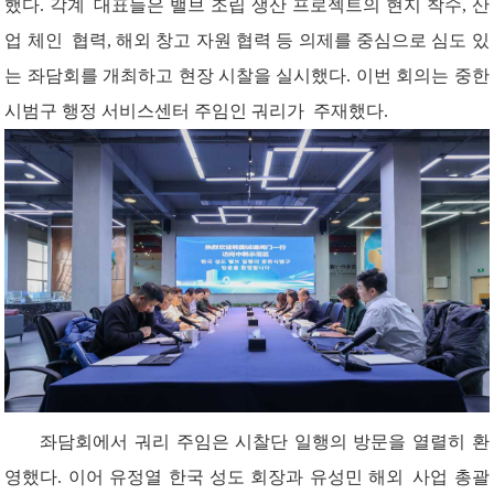
했다. 각
계
대표
들은
밸브
조립
생산
프로젝트의
현지
착수
, 산
업
체인
협력
, 해외 창고 자원 협력 등 의제를 중심으로
심도
있
는
좌담
회를
개최하고
현장
시찰을
실시했
다
. 이번 회의는 중한
시범구
행정
서비스센터
주임인
궈리가
주재했다
.
좌담회에서
궈리
주임은
시찰단
일행의
방문을
열렬히
환
영했다
.
이어
유정열
한국
성도
회장
과
유성민
해외
사업
총괄