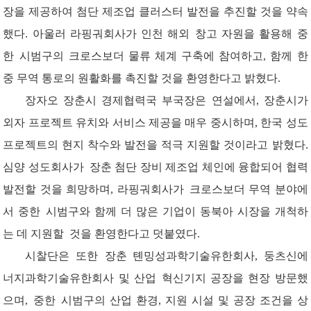
장을
제공하여
첨단
제조업
클러스터
발전을
추진할
것을
약속
했다
. 아울러 라핑
궈
회사
가
인천
해외
창고
자원을
활용해
중
한
시범구의
크로스보더
물류
체계
구축에
참여하고
, 함께 한
중 무역 통로의 원활화를
촉진할
것을
환영한다고
밝혔다
.
장자오
장
춘시
경제협력국
부국장
은
연설에서
,
장
춘시가
외자
프로젝트
유치와
서비스
제공을
매우
중시하며
, 한국 성도
프로젝트의 현지 착수와 발전을 적극 지원할 것이라고 밝혔다.
심
양
성도
회사가
장
춘
첨단
장비
제조업
체인
에
융합되어
협력
발전할
것을
희망하며
, 라핑궈
회사가
크로스보더
무역
분야에
서
중한
시범구와
함께
더
많은
기업이
동북아
시장을
개척
하
는
데
지원
할
것을
환영한다고
덧붙였다
.
시찰단은
또한
장춘
톈밍
성과학기술
유한
회
사
, 둥
츠
신에
너지
과학기술
유한
회
사
및
산업
혁신기지
공장을
현장
방문
했
으며
,
중한
시범구의
산업
환경
, 지원 시설 및 공장 조건을 상