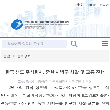
中文
English
한국어
통합
동적정보
한국 성도 주식회사, 중한 시범구 시찰 및 교류 진행
2026-02-04
중한(장춘)국제협력시범구 관리위원회
2월 3일, 한국 성도밸브주식회사(이하 ‘한국 성도’)는
심
양
성도에너지
설비공정유한회사
및
라핑궈네트워크기술
(다
롄
)유한
회
사와
함께
중한
시범구를
방문
해
시찰
·교류를 진행