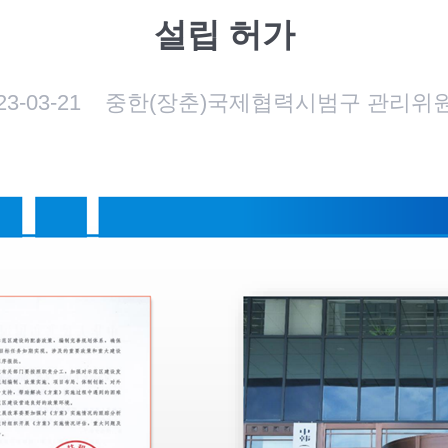
설립 허가
23-03-21
중한(장춘)국제협력시범구 관리위