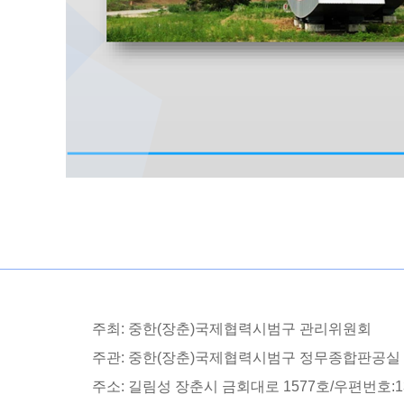
주최: 중한(장춘)국제협력시범구 관리위원회
주관: 중한(장춘)국제협력시범구 정무종합판공실
주소: 길림성 장춘시 금회대로 1577호/우편번호:13