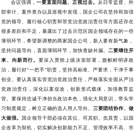
会议强调，
一要直面问题、正视过去。
从日常监督、外
部审计、案件查办以及巡视中发现，国企公司在坚持和加强
党的领导、履行核心职责和管党治党政治责任等方面还存在
很多差距和不足，暴露出了过去示范区国企领域存在的一些
薄弱环节，希望新调整的两家国企公司，新人要有新气象，
坚持问题导向，直面薄弱环节，加快查缺补漏。
二要继往开
来、向新而行。
要深入贯彻上级决策部署，旗帜鲜明讲政
治，履行好“一把手”职责，坚持高标准、严要求，干净干事
创业。要认真落实管党治党政治责任，严格落实全面从严治
党政治责任，深化以案促改，创新形式载体，加强教育监
管。要保持忠诚干净担当政治本色，强化大局意识，带头学
习制度规定，树立正确的选人用人导向。
三要团结协作、做
大做强。
国企领导干部必须在其位、司其职、负其责，以国
企改革为契机，切实解决创新能力不足、管理效率不高、市