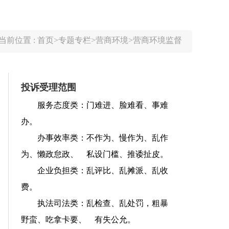
当前位置 :
首页
>
专题专栏
>
营商环境
>
营商环境监督
投诉受理范围
服务态度类：门难进、脸难看、事难
办。
办事效率类：不作为、慢作为、乱作
为、懒政怠政、 私设门槛、推诿扯皮。
企业负担类：乱评比、乱摊派、乱收
费。
执法司法类：乱检查、乱处罚，粗暴
野蛮、吃拿卡要、 有失公允。